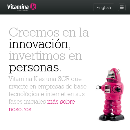
English
Creemos en la
innovación
,
invertimos en
personas
.
Vitamina K es una SCR que
invierte en empresas de base
tecnológica e internet en sus
fases iniciales
más sobre
nosotros